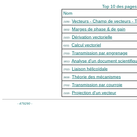
Top 10 des pages 
Nom
Vecteurs - Champ de vecteurs - 
21050 :
Marges de phase & de gain
33032 :
Dérivation vectorielle
21023 :
Calcul vectoriel
61011 :
Transmission par engrenage
27033 :
Analyse d'un document scientifiq
16013 :
Liaison hélicoïdale
27023 :
Théorie des mécanismes
26030 :
Transmission par courroie
27032 :
Projection d'un vecteur
21020 :
- 479290 -