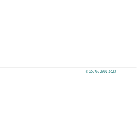
--
©
JDoTec 2001-2023