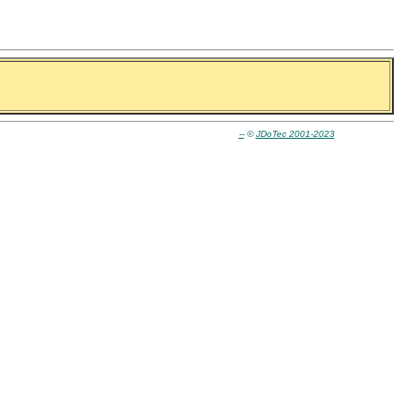
--
©
JDoTec 2001-2023